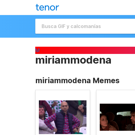
M
miriammodena
miriammodena Memes