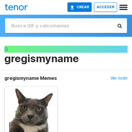
CREAR
ACCEDER
G
gregismyname
gregismyname Memes
Ver todo