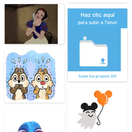
Haz clic aquí
para subir a Tenor
Sube tus propios GIF