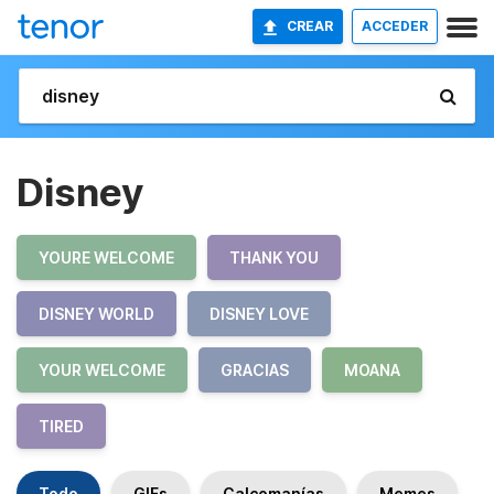
CREAR
ACCEDER
Disney
YOURE WELCOME
THANK YOU
DISNEY WORLD
DISNEY LOVE
YOUR WELCOME
GRACIAS
MOANA
TIRED
Todo
GIFs
Calcomanías
Memes