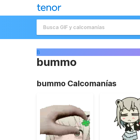
B
bummo
bummo Calcomanías