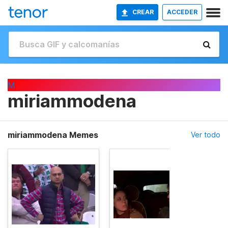
CREAR
ACCEDER
M
miriammodena
miriammodena Memes
Ver todo