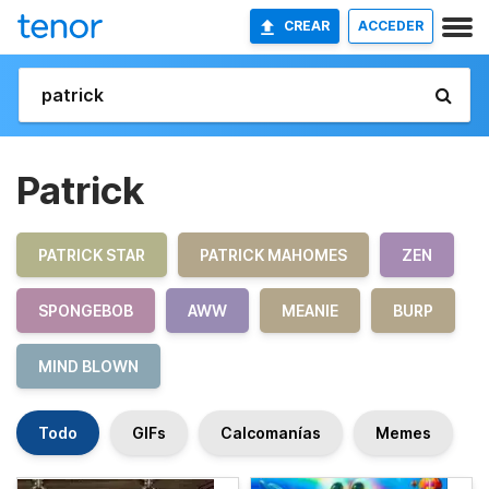
CREAR
ACCEDER
Patrick
PATRICK STAR
PATRICK MAHOMES
ZEN
SPONGEBOB
AWW
MEANIE
BURP
MIND BLOWN
Todo
GIFs
Calcomanías
Memes