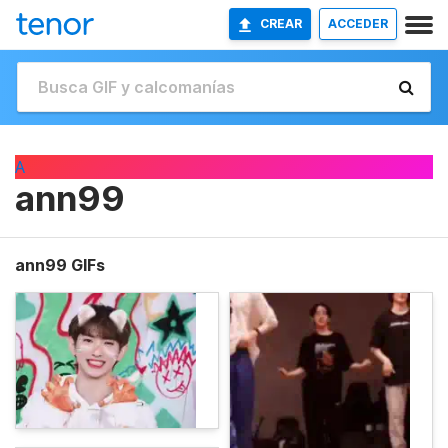
CREAR
ACCEDER
A
ann99
ann99 GIFs