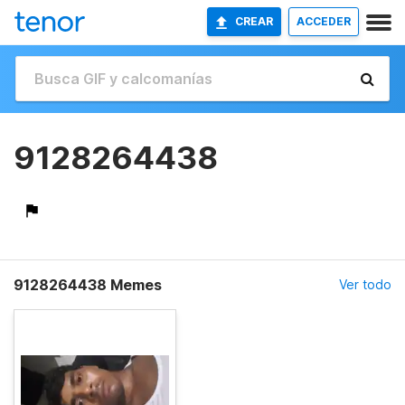
CREAR
ACCEDER
9128264438
9128264438 Memes
Ver todo