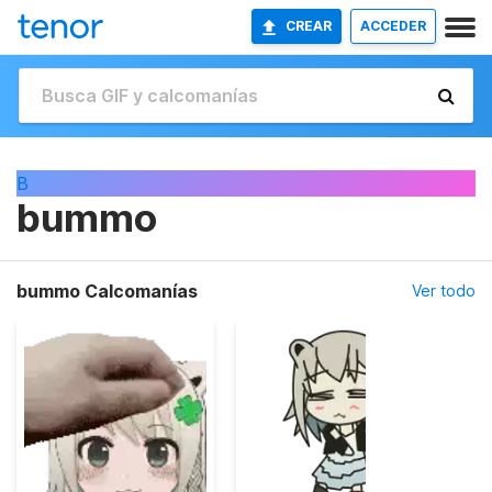
CREAR
ACCEDER
B
bummo
bummo Calcomanías
Ver todo