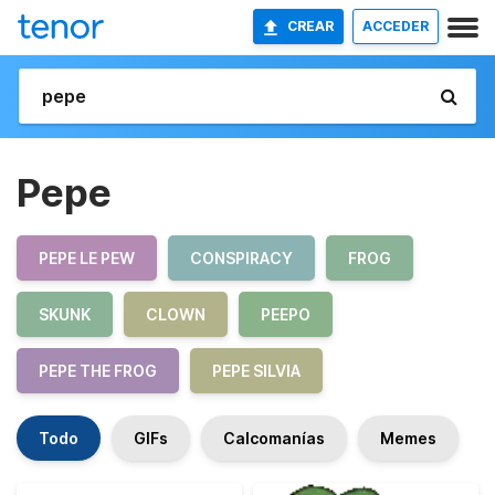
CREAR
ACCEDER
Pepe
PEPE LE PEW
CONSPIRACY
FROG
SKUNK
CLOWN
PEEPO
PEPE THE FROG
PEPE SILVIA
Todo
GIFs
Calcomanías
Memes