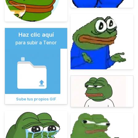
Haz clic aquí
para subir a Tenor
Sube tus propios GIF