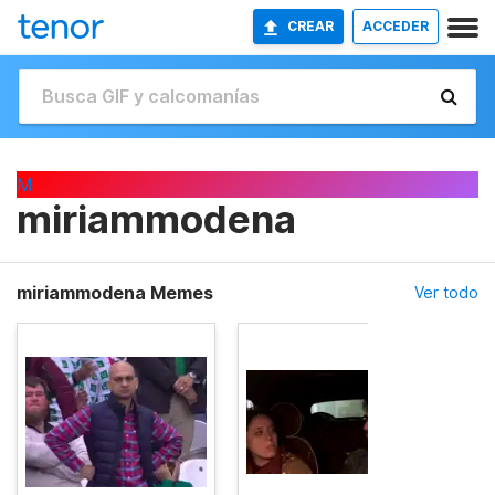
CREAR
ACCEDER
M
miriammodena
miriammodena Memes
Ver todo