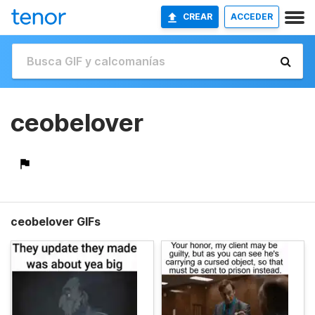
CREAR
ACCEDER
ceobelover
ceobelover GIFs