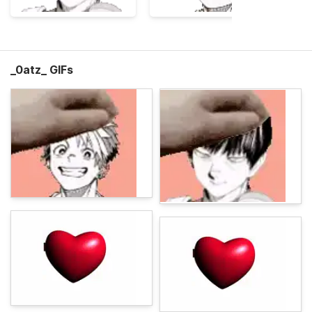
_0atz_ GIFs