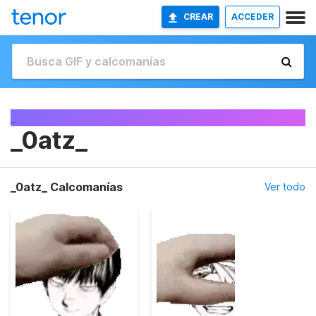
CREAR
ACCEDER
_
_0atz_
_0atz_ Calcomanías
Ver todo