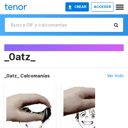
CREAR
ACCEDER
_
_0atz_
_0atz_ Calcomanías
Ver todo