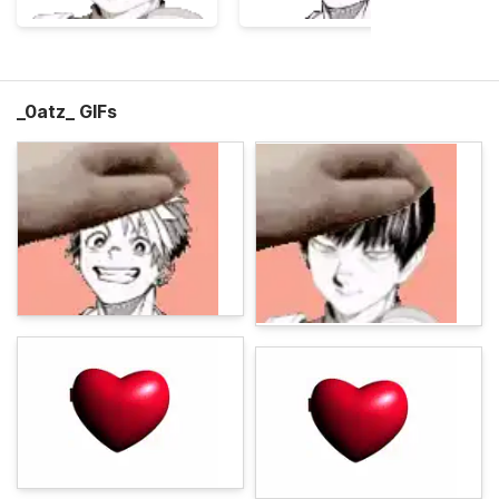
_0atz_ GIFs