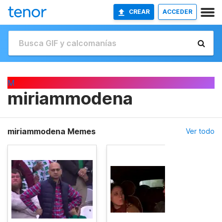
CREAR
ACCEDER
M
miriammodena
miriammodena Memes
Ver todo