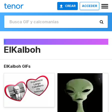
CREAR
ACCEDER
E
ElKalboh
ElKalboh GIFs