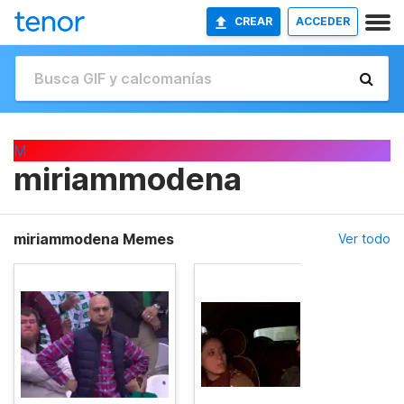
CREAR
ACCEDER
M
miriammodena
miriammodena Memes
Ver todo