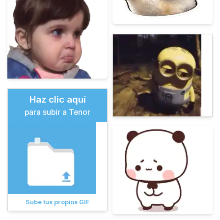
Haz clic aquí
para subir a Tenor
Sube tus propios GIF