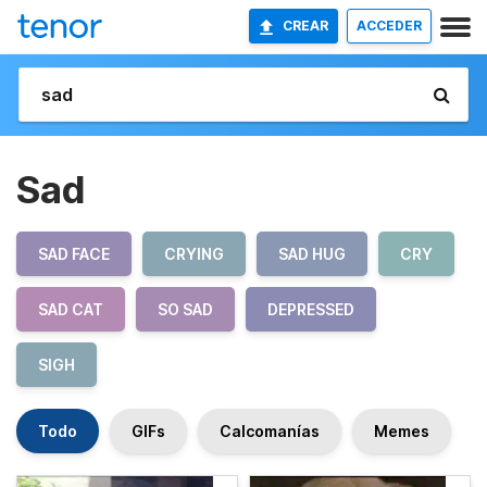
CREAR
ACCEDER
Sad
SAD FACE
CRYING
SAD HUG
CRY
SAD CAT
SO SAD
DEPRESSED
SIGH
Todo
GIFs
Calcomanías
Memes