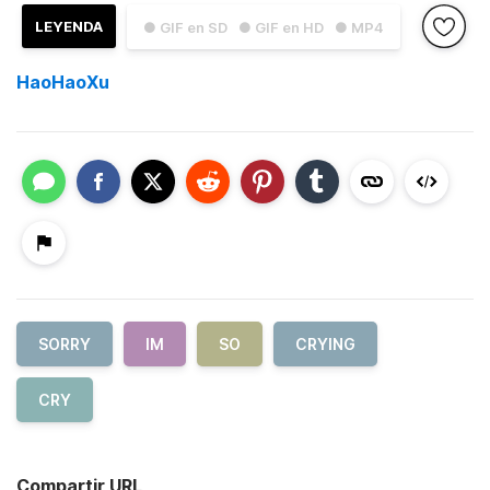
LEYENDA
● GIF en SD
● GIF en HD
● MP4
HaoHaoXu
SORRY
IM
SO
CRYING
CRY
Compartir URL