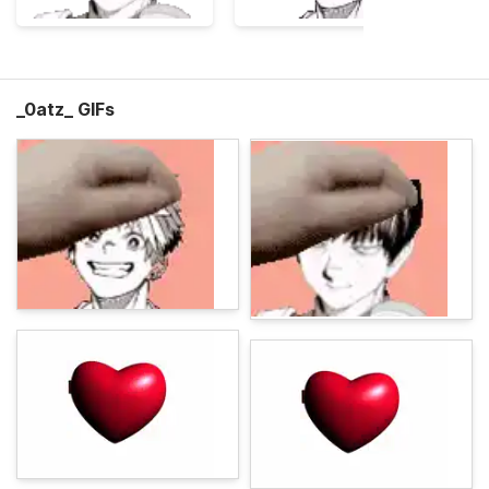
_0atz_ GIFs