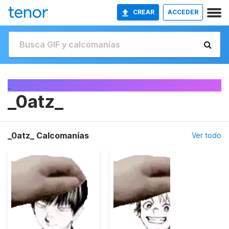
CREAR
ACCEDER
_
_0atz_
_0atz_ Calcomanías
Ver todo