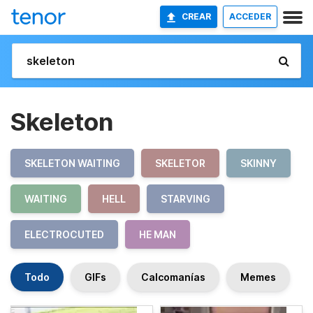
CREAR
ACCEDER
Skeleton
SKELETON WAITING
SKELETOR
SKINNY
WAITING
HELL
STARVING
ELECTROCUTED
HE MAN
Todo
GIFs
Calcomanías
Memes