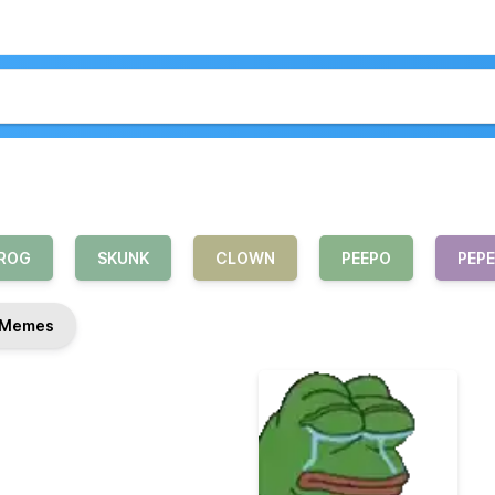
ROG
SKUNK
CLOWN
PEEPO
PEPE
Memes