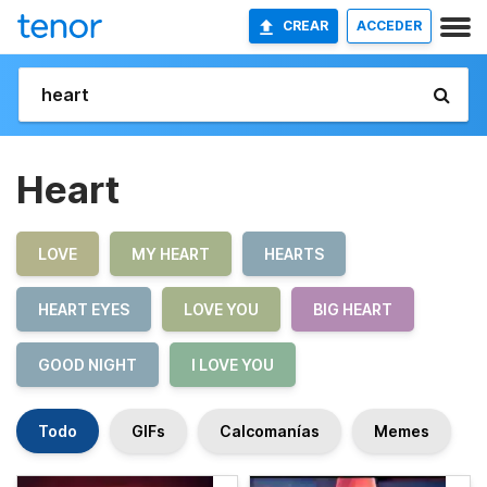
CREAR
ACCEDER
Heart
LOVE
MY HEART
HEARTS
HEART EYES
LOVE YOU
BIG HEART
GOOD NIGHT
I LOVE YOU
Todo
GIFs
Calcomanías
Memes