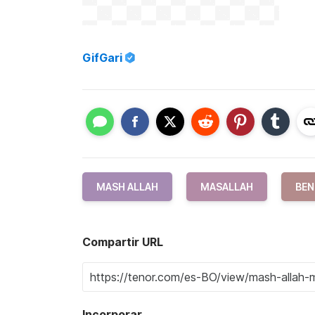
GifGari
MASH ALLAH
MASALLAH
BEN
Compartir URL
Incorporar