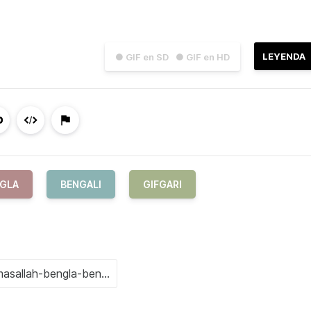
LEYENDA
● GIF en SD
● GIF en HD
GLA
BENGALI
GIFGARI