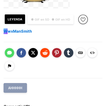
LEYENDA
● GIF en SD
● GIF en HD
W
wxManSmith
AHHHHH