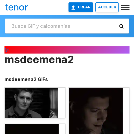
CREAR
ACCEDER
M
msdeemena2
msdeemena2 GIFs