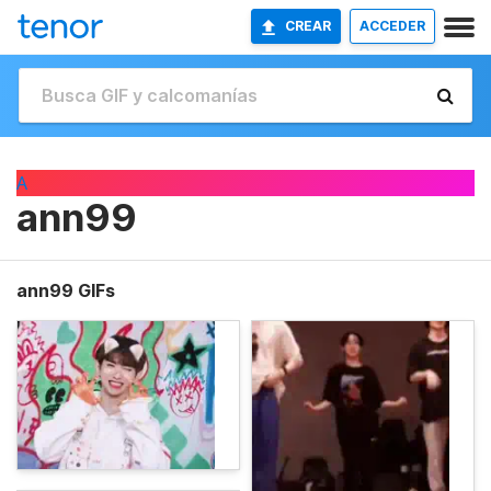
CREAR
ACCEDER
A
ann99
ann99 GIFs