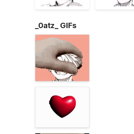
_0atz_ GIFs