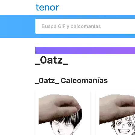
_
_0atz_
_0atz_ Calcomanías