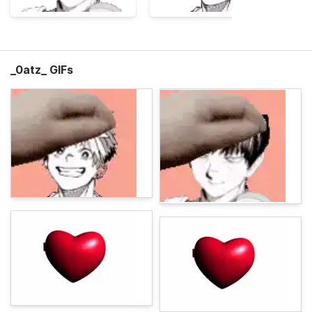
_0atz_ GIFs