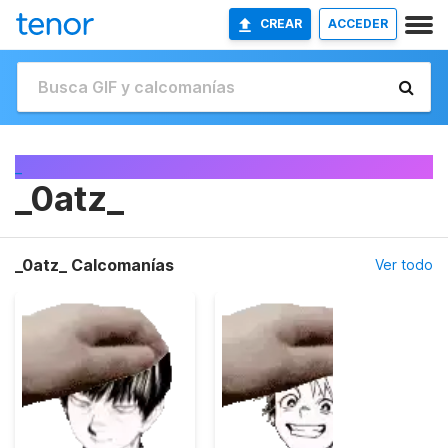
CREAR
ACCEDER
_
_0atz_
_0atz_ Calcomanías
Ver todo