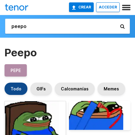
CREAR
ACCEDER
Peepo
PEPE
Todo
GIFs
Calcomanías
Memes