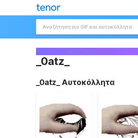
_
_0atz_
_0atz_ Αυτοκόλλητα