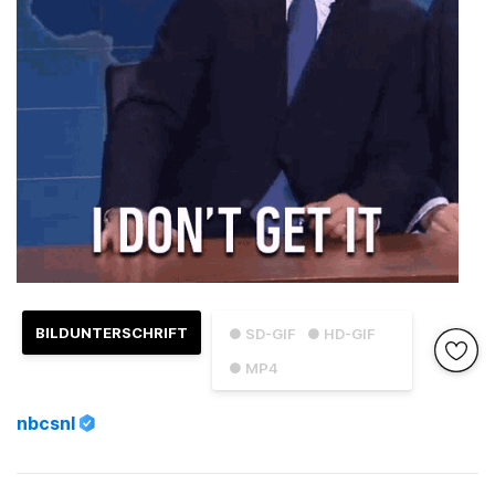
BILDUNTERSCHRIFT
● SD-GIF
● HD-GIF
● MP4
nbcsnl