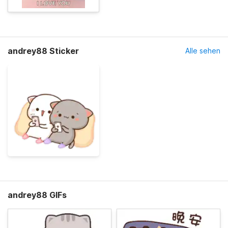
andrey88 Sticker
Alle sehen
andrey88 GIFs