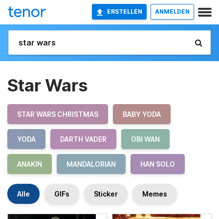
ERSTELLEN
ANMELDEN
Star Wars
STAR WARS CHRISTMAS
BABY YODA
YODA
DARTH VADER
OBI WAN
ANAKIN
MANDALORIAN
HAN SOLO
Alle
GIFs
Sticker
Memes