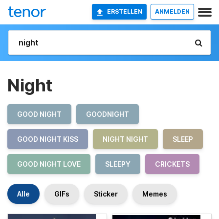
ERSTELLEN
ANMELDEN
Night
GOOD NIGHT
GOODNIGHT
GOOD NIGHT KISS
NIGHT NIGHT
SLEEP
GOOD NIGHT LOVE
SLEEPY
CRICKETS
Alle
GIFs
Sticker
Memes