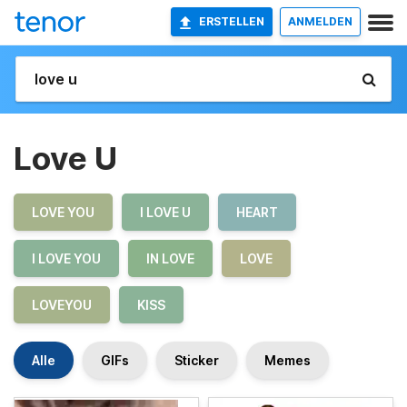
ERSTELLEN
ANMELDEN
Love U
LOVE YOU
I LOVE U
HEART
I LOVE YOU
IN LOVE
LOVE
LOVEYOU
KISS
Alle
GIFs
Sticker
Memes