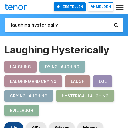
ERSTELLEN
ANMELDEN
Laughing Hysterically
LAUGHING
DYING LAUGHING
LAUGHING AND CRYING
LAUGH
LOL
CRYING LAUGHING
HYSTERICAL LAUGHING
EVIL LAUGH
Alle
GIFs
Sticker
Memes