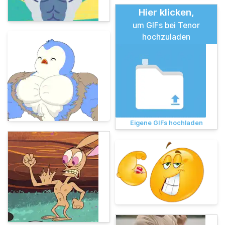
Hier klicken,
um GIFs bei Tenor
hochzuladen
Eigene GIFs hochladen