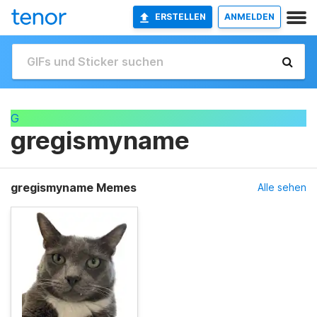
ERSTELLEN
ANMELDEN
G
gregismyname
gregismyname Memes
Alle sehen