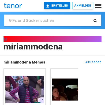
ERSTELLEN
ANMELDEN
M
miriammodena
miriammodena Memes
Alle sehen