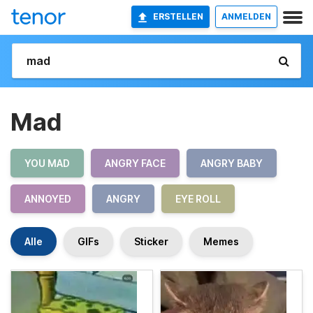
ERSTELLEN
ANMELDEN
Mad
YOU MAD
ANGRY FACE
ANGRY BABY
ANNOYED
ANGRY
EYE ROLL
Alle
GIFs
Sticker
Memes