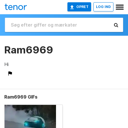
OPRET
LOG IND
Ram6969
Hi
Ram6969 GIFs