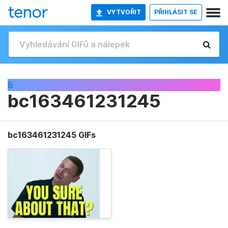
VYTVOŘIT
PŘIHLÁSIT SE
B
bc163461231245
bc163461231245 GIFs