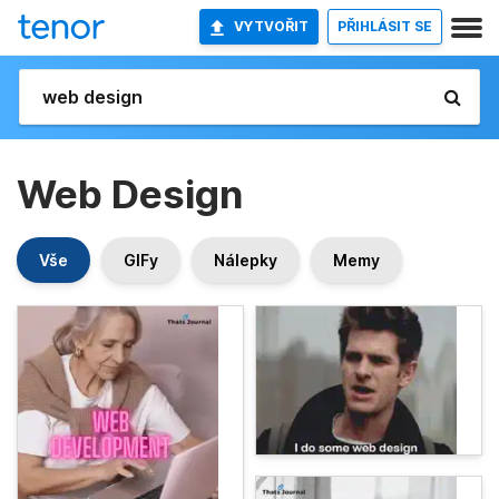
VYTVOŘIT
PŘIHLÁSIT SE
Web Design
Vše
GIFy
Nálepky
Memy