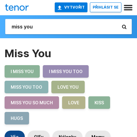
VYTVOŘIT
PŘIHLÁSIT SE
Miss You
I MISS YOU
I MISS YOU TOO
MISS YOU TOO
LOVE YOU
MISS YOU SO MUCH
LOVE
KISS
HUGS
Vše
GIFy
Nálepky
Memy