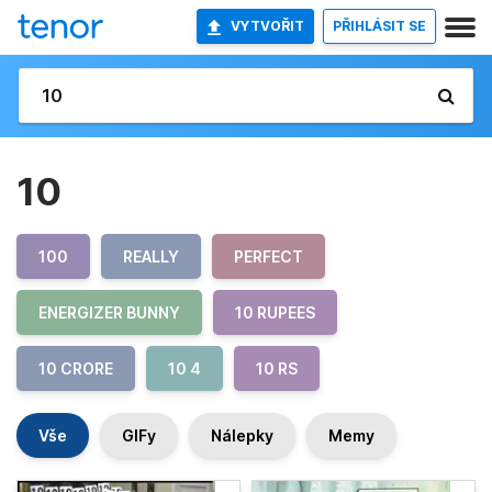
VYTVOŘIT
PŘIHLÁSIT SE
10
100
REALLY
PERFECT
ENERGIZER BUNNY
10 RUPEES
10 CRORE
10 4
10 RS
Vše
GIFy
Nálepky
Memy