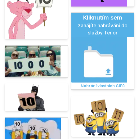
Kliknutím sem
zahájíte nahrávání do
služby Tenor
Nahrání vlastních GIFů