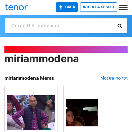
CREA
INICIA LA SESSIÓ
M
miriammodena
miriammodena Mems
Mostra-ho tot