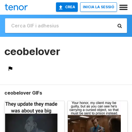
CREA
INICIA LA SESSIÓ
ceobelover
ceobelover GIFs