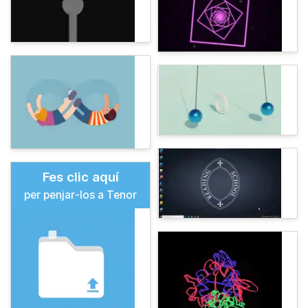
Fes clic aquí
per penjar-los a Tenor