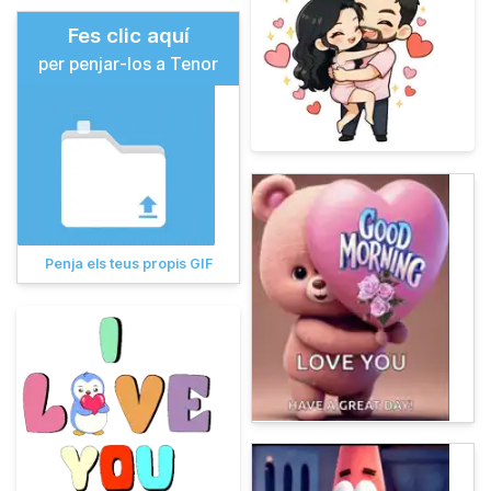
Fes clic aquí
per penjar-los a Tenor
Penja els teus propis GIF