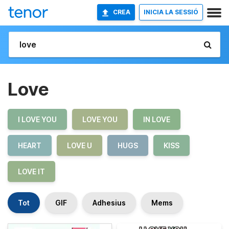
CREA
INICIA LA SESSIÓ
Love
I LOVE YOU
LOVE YOU
IN LOVE
HEART
LOVE U
HUGS
KISS
LOVE IT
Tot
GIF
Adhesius
Mems